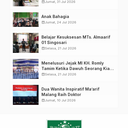
Ketua LP Ma’arif PCNU Malang
calendar_month
Jumat, 31 Jul 2026
“Rumah Bersama untuk Mencetak
Generasi Berakhlak”
Anak Bahagia
calendar_month
Jumat, 24 Jul 2026
Belajar Kesuksesan MTs. Almaarif
01 Singosari
calendar_month
Selasa, 21 Jul 2026
Menelusuri Jejak MI KH. Romly
Tamim Ketika Dawuh Seorang Kiai
Menjelma Menjadi Mercusuar
calendar_month
Selasa, 21 Jul 2026
Pendidikan Nahdliyin
Dua Wanita Inspiratif Ma’arif
Malang Raih Doktor
calendar_month
Jumat, 10 Jul 2026