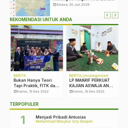
calendar_month
Selasa, 30 Jun 2026
REKOMENDASI UNTUK ANDA
BERITA
BERITA
Uncategorized
M
Ba
Bukan Hanya Teori
LP MA’ARIF PERKUAT
L
Tapi Praktik, FITK dan
KAJIAN ASWAJA AN
T
e
LP Ma’arif Mengajar
NAHDLIYAH
calendar_month
calendar_month
Kamis, 15 Des 2022
Kamis, 15 Des 2022
K
calendar_month
K
TERPOPULER
M
Menjadi Pribadi Antusias
Muhammad Masykur Izzy Baiquni