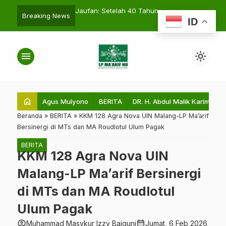
Briefing Quality
Jaufan: Setelah 40 Tahun,
search
Breaking News
ID
 Sistem Menuju World
Akhirnya Gondanglegi Memiliki
cation
Ma’arif
menu
light_mode
home
Agus Mulyono
BERITA
DR. H. Abdul Malik Karim Amru
Beranda
»
BERITA
»
KKM 128 Agra Nova UIN Malang-LP Ma’arif
Bersinergi di MTs dan MA Roudlotul Ulum Pagak
BERITA
KKM 128 Agra Nova UIN
Malang-LP Ma’arif Bersinergi
di MTs dan MA Roudlotul
Ulum Pagak
account_circle
calendar_month
Muhammad Masykur Izzy Baiquni
Jumat, 6 Feb 2026