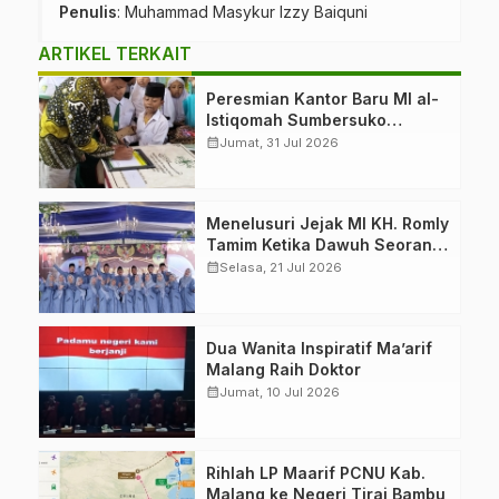
Penulis
: Muhammad Masykur Izzy Baiquni
ARTIKEL TERKAIT
Peresmian Kantor Baru MI al-
Istiqomah Sumbersuko
Tajinan. Ketua LP Ma’arif
calendar_month
Jumat, 31 Jul 2026
PCNU Malang “Rumah
Bersama untuk Mencetak
Generasi Berakhlak”
Menelusuri Jejak MI KH. Romly
Tamim Ketika Dawuh Seorang
Kiai Menjelma Menjadi
calendar_month
Selasa, 21 Jul 2026
Mercusuar Pendidikan
Nahdliyin
Dua Wanita Inspiratif Ma’arif
Malang Raih Doktor
calendar_month
Jumat, 10 Jul 2026
Rihlah LP Maarif PCNU Kab.
Malang ke Negeri Tirai Bambu