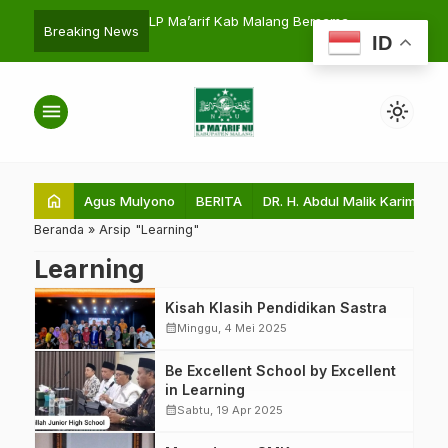
inergi, Manfaati, dan
LP Ma’arif Kab Malang Bersama
Membayar K
search
Breaking News
ID
Bakesbangpol Sosialisasi Deteksi
dengan Disipl
Dini Radikalisme
menu
light_mode
home
Agus Mulyono
BERITA
DR. H. Abdul Malik Karim Amru
Beranda
»
Arsip "Learning"
Learning
Kisah Klasih Pendidikan Sastra
calendar_month
Minggu, 4 Mei 2025
Be Excellent School by Excellent
in Learning
calendar_month
Sabtu, 19 Apr 2025