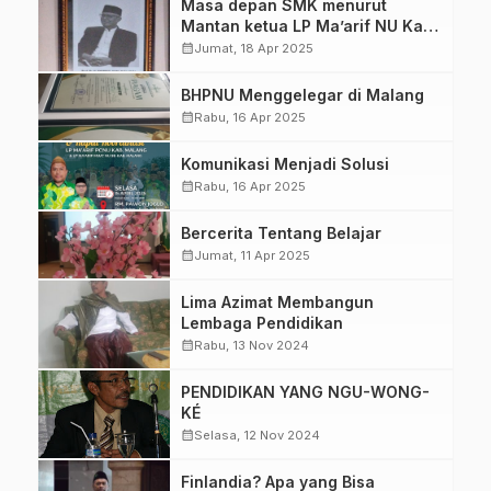
Masa depan SMK menurut
Mantan ketua LP Ma’arif NU Kab
Malang dalam pengukuhan Guru
calendar_month
Jumat, 18 Apr 2025
Besar Prof Dr H Syamsul Hadi,
MPd, Med.
BHPNU Menggelegar di Malang
calendar_month
Rabu, 16 Apr 2025
Komunikasi Menjadi Solusi
calendar_month
Rabu, 16 Apr 2025
Bercerita Tentang Belajar
calendar_month
Jumat, 11 Apr 2025
Lima Azimat Membangun
Lembaga Pendidikan
calendar_month
Rabu, 13 Nov 2024
PENDIDIKAN YANG NGU-WONG-
KÉ
calendar_month
Selasa, 12 Nov 2024
Finlandia? Apa yang Bisa