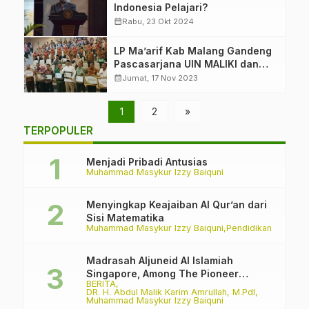
Indonesia Pelajari?
calendar_month
Rabu, 23 Okt 2024
LP Ma’arif Kab Malang Gandeng
Pascasarjana UIN MALIKI dan
Diknas Kab Malang
calendar_month
Jumat, 17 Nov 2023
1
2
»
TERPOPULER
Menjadi Pribadi Antusias
Muhammad Masykur Izzy Baiquni
Menyingkap Keajaiban Al Qur’an dari
Sisi Matematika
Muhammad Masykur Izzy Baiquni
Pendidikan
Madrasah Aljuneid Al Islamiah
Singapore, Among The Pioneer
BERITA
Madrasah
DR. H. Abdul Malik Karim Amrullah, M.PdI
Muhammad Masykur Izzy Baiquni