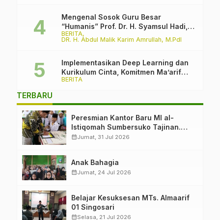
Mengenal Sosok Guru Besar
“Humanis” Prof. Dr. H. Syamsul Hadi,
BERITA
M.Pd., M.Ed.
DR. H. Abdul Malik Karim Amrullah, M.PdI
Implementasikan Deep Learning dan
Kurikulum Cinta, Komitmen Ma’arif
BERITA
PCNU Kabupaten Malang Melawan
Intoleransi dan Bullying
TERBARU
Peresmian Kantor Baru MI al-
Istiqomah Sumbersuko Tajinan.
Ketua LP Ma’arif PCNU Malang
calendar_month
Jumat, 31 Jul 2026
“Rumah Bersama untuk Mencetak
Generasi Berakhlak”
Anak Bahagia
calendar_month
Jumat, 24 Jul 2026
Belajar Kesuksesan MTs. Almaarif
01 Singosari
calendar_month
Selasa, 21 Jul 2026