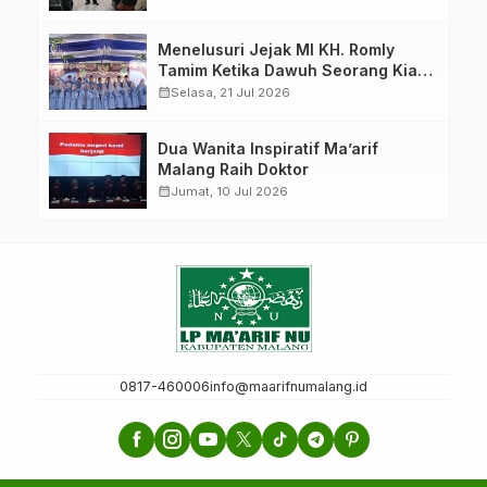
Menelusuri Jejak MI KH. Romly
Tamim Ketika Dawuh Seorang Kiai
Menjelma Menjadi Mercusuar
calendar_month
Selasa, 21 Jul 2026
Pendidikan Nahdliyin
Dua Wanita Inspiratif Ma’arif
Malang Raih Doktor
calendar_month
Jumat, 10 Jul 2026
0817-460006
info@maarifnumalang.id