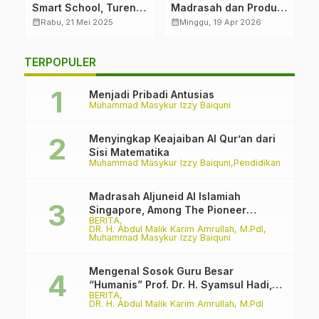
Smart School, Turen
Madrasah dan Produk
P
n
Memulai!
Halal
F
calendar_month
calendar_month
calendar_month
Rabu, 21 Mei 2025
Minggu, 19 Apr 2026
E
TERPOPULER
Menjadi Pribadi Antusias
Muhammad Masykur Izzy Baiquni
Menyingkap Keajaiban Al Qur’an dari
Sisi Matematika
Muhammad Masykur Izzy Baiquni
Pendidikan
Madrasah Aljuneid Al Islamiah
Singapore, Among The Pioneer
BERITA
Madrasah
DR. H. Abdul Malik Karim Amrullah, M.PdI
Muhammad Masykur Izzy Baiquni
Mengenal Sosok Guru Besar
“Humanis” Prof. Dr. H. Syamsul Hadi,
BERITA
M.Pd., M.Ed.
DR. H. Abdul Malik Karim Amrullah, M.PdI