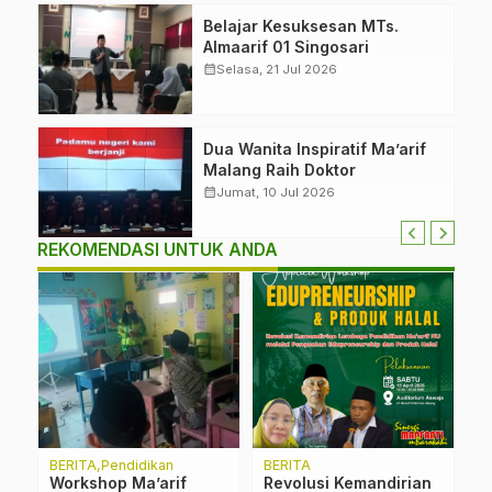
Belajar Kesuksesan MTs.
Almaarif 01 Singosari
calendar_month
Selasa, 21 Jul 2026
Dua Wanita Inspiratif Ma’arif
Malang Raih Doktor
calendar_month
Jumat, 10 Jul 2026
REKOMENDASI UNTUK ANDA
BERITA
Pendidikan
BERITA
B
Workshop Ma’arif
Revolusi Kemandirian
B