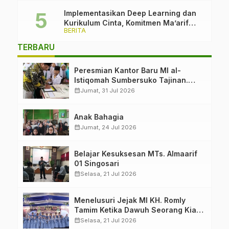
Implementasikan Deep Learning dan
Kurikulum Cinta, Komitmen Ma’arif
BERITA
PCNU Kabupaten Malang Melawan
Intoleransi dan Bullying
TERBARU
Peresmian Kantor Baru MI al-
Istiqomah Sumbersuko Tajinan.
Ketua LP Ma’arif PCNU Malang
calendar_month
Jumat, 31 Jul 2026
“Rumah Bersama untuk Mencetak
Generasi Berakhlak”
Anak Bahagia
calendar_month
Jumat, 24 Jul 2026
Belajar Kesuksesan MTs. Almaarif
01 Singosari
calendar_month
Selasa, 21 Jul 2026
Menelusuri Jejak MI KH. Romly
Tamim Ketika Dawuh Seorang Kiai
Menjelma Menjadi Mercusuar
calendar_month
Selasa, 21 Jul 2026