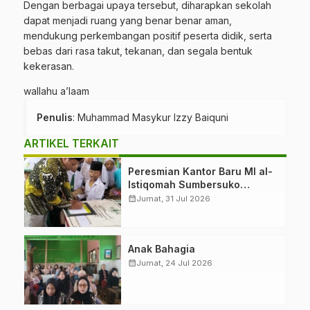
Dengan berbagai upaya tersebut, diharapkan sekolah
dapat menjadi ruang yang benar benar aman,
mendukung perkembangan positif peserta didik, serta
bebas dari rasa takut, tekanan, dan segala bentuk
kekerasan.
wallahu a’laam
Penulis
: Muhammad Masykur Izzy Baiquni
ARTIKEL TERKAIT
Peresmian Kantor Baru MI al-
Istiqomah Sumbersuko
Tajinan. Ketua LP Ma’arif
calendar_month
Jumat, 31 Jul 2026
PCNU Malang “Rumah
Bersama untuk Mencetak
Generasi Berakhlak”
Anak Bahagia
calendar_month
Jumat, 24 Jul 2026