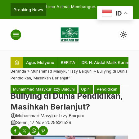
imat Membangun
Workshop dan Diklat Total Quality
BUPATI KA
search
Breaking News
ID
Pendidikan
Management
SUPPORT LP
MA’ARIF ME
DAN KUALIT
menu
light_mode
HARUS MENJ
home
Agus Mulyono
BERITA
DR. H. Abdul Malik Karim Amru
Beranda
»
Muhammad Masykur Izzy Baiquni
»
Bullying di Dunia
Pendidikan, Masihkah Berlanjut?
Muhammad Masykur Izzy Baiquni
Opini
Pendidikan
Bullying di Dunia Pendidikan,
Masihkah Berlanjut?
account_circle
Muhammad Masykur Izzy Baiquni
calendar_month
visibility
Senin, 17 Nov 2025
1.529