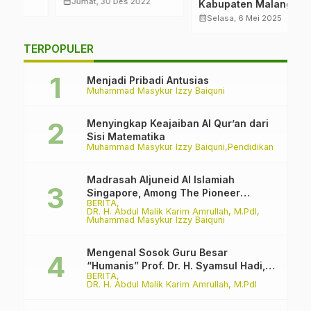
“Otak Jerman Hati
K
calendar_month
calendar_month
Jumat, 30 Des 2022
Kabupaten Malang,
Makkah”
Mengabdi di Islamic
calendar_month
Selasa, 6 Mei 2025
Center Kota Toyota,
Jepang
TERPOPULER
Menjadi Pribadi Antusias
Muhammad Masykur Izzy Baiquni
Menyingkap Keajaiban Al Qur’an dari
Sisi Matematika
Muhammad Masykur Izzy Baiquni
Pendidikan
Madrasah Aljuneid Al Islamiah
Singapore, Among The Pioneer
BERITA
Madrasah
DR. H. Abdul Malik Karim Amrullah, M.PdI
Muhammad Masykur Izzy Baiquni
Mengenal Sosok Guru Besar
“Humanis” Prof. Dr. H. Syamsul Hadi,
BERITA
M.Pd., M.Ed.
DR. H. Abdul Malik Karim Amrullah, M.PdI