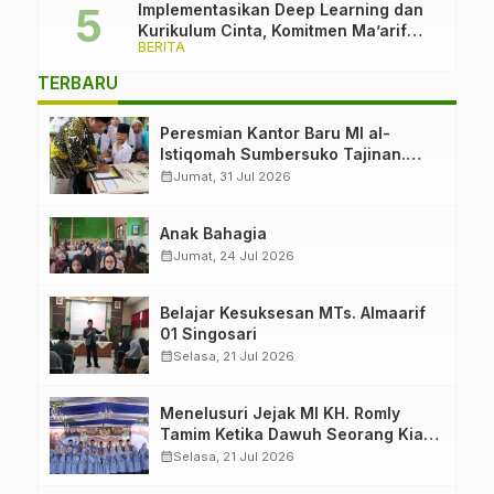
Implementasikan Deep Learning dan
Kurikulum Cinta, Komitmen Ma’arif
BERITA
PCNU Kabupaten Malang Melawan
Intoleransi dan Bullying
TERBARU
Peresmian Kantor Baru MI al-
Istiqomah Sumbersuko Tajinan.
Ketua LP Ma’arif PCNU Malang
calendar_month
Jumat, 31 Jul 2026
“Rumah Bersama untuk Mencetak
Generasi Berakhlak”
Anak Bahagia
calendar_month
Jumat, 24 Jul 2026
Belajar Kesuksesan MTs. Almaarif
01 Singosari
calendar_month
Selasa, 21 Jul 2026
Menelusuri Jejak MI KH. Romly
Tamim Ketika Dawuh Seorang Kiai
Menjelma Menjadi Mercusuar
calendar_month
Selasa, 21 Jul 2026
Pendidikan Nahdliyin