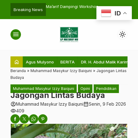
nas Pendidikan
Ma’arif Dampingi Workshop
KKM 128 Agr
search
Breaking News
ID
 Malang: “Terima Kasih
Kurikulum Merdeka dan Deep
LP Ma’arif Be
”
Learning di PIQ
MA Roudlotul
menu
light_mode
home
Agus Mulyono
BERITA
DR. H. Abdul Malik Karim Amru
Beranda
»
Muhammad Masykur Izzy Baiquni
»
Jagongan Lintas
Budaya
Muhammad Masykur Izzy Baiquni
Opini
Pendidikan
Jagongan Lintas Budaya
account_circle
calendar_month
Muhammad Masykur Izzy Baiquni
Senin, 9 Feb 2026
visibility
409