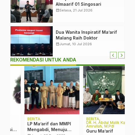
Almaarif 01 Singosari
calendar_month
Selasa, 21 Jul 2026
Dua Wanita Inspiratif Ma’arif
Malang Raih Doktor
calendar_month
Jumat, 10 Jul 2026
REKOMENDASI UNTUK ANDA
BERITA
BERITA
B
DR. H. Abdul Malik Karim
LP Ma’arif dan MMPI
I
Amrullah, M.PdI
s
Mengabdi, Menuju
M
Guru Ma’arif