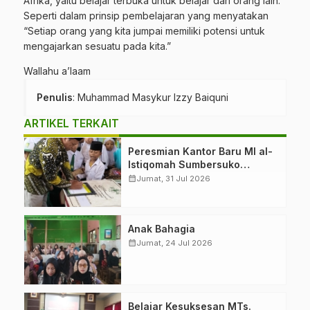
Afrika, yaitu belajar terbuka untuk belajar dari orang lain.
Seperti dalam prinsip pembelajaran yang menyatakan
“Setiap orang yang kita jumpai memiliki potensi untuk
mengajarkan sesuatu pada kita.”
Wallahu a’laam
Penulis
: Muhammad Masykur Izzy Baiquni
ARTIKEL TERKAIT
Peresmian Kantor Baru MI al-
Istiqomah Sumbersuko
Tajinan. Ketua LP Ma’arif
calendar_month
Jumat, 31 Jul 2026
PCNU Malang “Rumah
Bersama untuk Mencetak
Generasi Berakhlak”
Anak Bahagia
calendar_month
Jumat, 24 Jul 2026
Belajar Kesuksesan MTs.