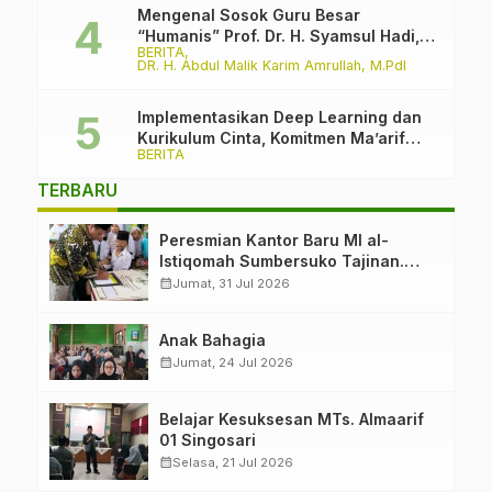
Mengenal Sosok Guru Besar
“Humanis” Prof. Dr. H. Syamsul Hadi,
BERITA
M.Pd., M.Ed.
DR. H. Abdul Malik Karim Amrullah, M.PdI
Implementasikan Deep Learning dan
Kurikulum Cinta, Komitmen Ma’arif
BERITA
PCNU Kabupaten Malang Melawan
Intoleransi dan Bullying
TERBARU
Peresmian Kantor Baru MI al-
Istiqomah Sumbersuko Tajinan.
Ketua LP Ma’arif PCNU Malang
calendar_month
Jumat, 31 Jul 2026
“Rumah Bersama untuk Mencetak
Generasi Berakhlak”
Anak Bahagia
calendar_month
Jumat, 24 Jul 2026
Belajar Kesuksesan MTs. Almaarif
01 Singosari
calendar_month
Selasa, 21 Jul 2026