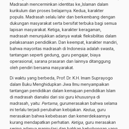
Madrasah mencerminkan identitas ke_Islaman dalam
kurikulum dan proses belajarnya. Kedua, karakter
populis. Madrasah selalu lahir dan berkembang dengan
dukungan masyarakat serta bersifat terbuka bagi semua
lapisan masyarakat. Ketiga, karakter keragaman,
madrasah menunjukkan adanya watak fleksibilitas dalam
pelaksanaan pendidikan. Dan keempat, karakter mandiri,
bahwa mayoritas madrasah di Indonesia adalah swasta,
tantangan seperti gedung, guru pengajar, biaya
operasional, sarana prasaran dan lainnya ditanggung
oleh pendiri bersama masyarakat.
Di waktu yang berbeda, Prof. Dr. K.H. Imam Suprayogo
dalam Buku Menghidupkan Jiwa Ilmu menyampaikan
tantangan pendidikan dalam kemajuan pendidikan Islam
di madrasah dianalisi dari sisi guru khususnya di
madrasah, yaitu:
Pertama
, gurumerasakan bahwa selama
ini terlalu terjadi perubahan kebijakan.
Kedua
, guru
merasakan bahwa kebebasan dan kemerdekaannya
kurang mendapatkan perhatian.
Ketiga
, guru merasakan
sering adanya manipulasi dan bahkan kebohongan yang