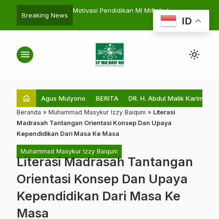
a KKM Laksanakan
Motivasi Pendidikan MI Miftahul
Wisuda Purna
search
Breaking News
ID
n Tanaman Obat
Huda Sukolilo
Ngajum 2022
an Pelabelan Edukatif
Menjadi Bang
menu
light_mode
home
Agus Mulyono
BERITA
DR. H. Abdul Malik Karim Amru
Beranda
»
Muhammad Masykur Izzy Baiquni
»
Literasi
Madrasah Tantangan Orientasi Konsep Dan Upaya
Kependidikan Dari Masa Ke Masa
Muhammad Masykur Izzy Baiquni
Literasi Madrasah Tantangan
Orientasi Konsep Dan Upaya
Kependidikan Dari Masa Ke
Masa