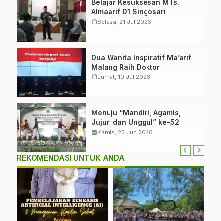
Belajar Kesuksesan MTs.
Almaarif 01 Singosari
calendar_month
Selasa, 21 Jul 2026
Dua Wanita Inspiratif Ma’arif
Malang Raih Doktor
calendar_month
Jumat, 10 Jul 2026
Menuju “Mandiri, Agamis,
Jujur, dan Unggul” ke-52
calendar_month
Kamis, 25 Jun 2026
REKOMENDASI UNTUK ANDA