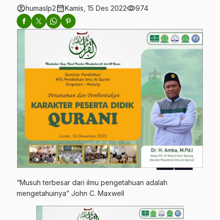
account_circle
calendar_month
visibility
humaslp2
Kamis, 15 Des 2022
974
“Musuh terbesar dari ilmu pengetahuan adalah
mengetahuinya” John C. Maxwell