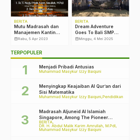
y
BERITA
BERITA
B
Mutu Madrasah dan
Dream Adventure
M
u
Manajemen Kantin
Goes To Bali SMP
M
Sehat
Assyaidiyah
M
calendar_month
calendar_month
calendar_month
Rabu, 5 Apr 2023
Minggu, 4 Mei 2025
S
P
TERPOPULER
Menjadi Pribadi Antusias
Muhammad Masykur Izzy Baiquni
Menyingkap Keajaiban Al Qur’an dari
Sisi Matematika
Muhammad Masykur Izzy Baiquni
Pendidikan
Madrasah Aljuneid Al Islamiah
Singapore, Among The Pioneer
BERITA
Madrasah
DR. H. Abdul Malik Karim Amrullah, M.PdI
Muhammad Masykur Izzy Baiquni