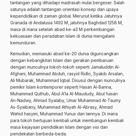
tantangan yang dihadapi madrasah mulai bergeser. Salah
satunya adalah
tantangan orientasi konsep dan upaya
kependidikan
di zaman global. Merunut ketika Jatuhnya
Granada di Andalusia 1492 M, jatuhnya Baghdad 1258 M,
masa di mana setelah abad ke-a3 M perkembangan
kekuasaan dan peradaban Islam di dunia mengalami
kemunduran.
Kemudian, memasuki abad ke-20 dunia diguncangkan
dengan kebangkitan Islam dan gerakan pembaruan
dengan munculnya tokoh-tokoh seperti Jamaluddin Al-
Afghani, Muhammad Abduh, rasyid Ridlo, Syakib Arsalan,
Ali Mubarak, Muhammad Iqbal. Disusul dengan munculnya
pemikir Islam kontemporer seperti Hasan Al-Banna,
Muhammad Quthub, Abul A’la Al-Maududy, Abul hasan
An-Nadwy, Ahmad Syalaby, Umar Muhammad At-Taumy
As-Syaibany, Muhammad Athiyah Al-Abrasy, Ahmad
Wahid hasyim, Muhammad Yunus dan lainnya. Di mana
para tokoh bertujuan kembali untuk membangun kembali
masa kejayaan pendidikan Islam dengan visi dan
pendekatan berbeda-beda.