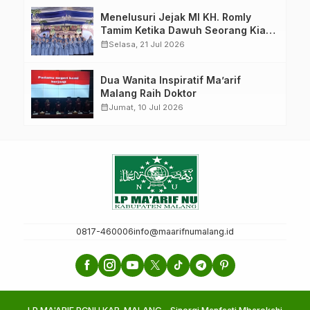
Menelusuri Jejak MI KH. Romly
Tamim Ketika Dawuh Seorang Kiai
Menjelma Menjadi Mercusuar
calendar_month
Selasa, 21 Jul 2026
Pendidikan Nahdliyin
Dua Wanita Inspiratif Ma’arif
Malang Raih Doktor
calendar_month
Jumat, 10 Jul 2026
0817-460006
info@maarifnumalang.id