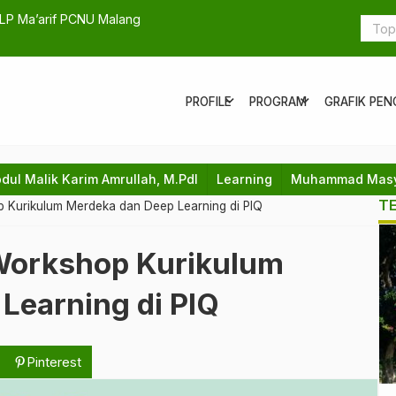
if Malang Raih Doktor
SMK NU Sun
Internasion
expand_more
expand_more
PROFILE
PROGRAM
GRAFIK PEN
bdul Malik Karim Amrullah, M.PdI
Learning
Muhammad Masyk
T
p Kurikulum Merdeka dan Deep Learning di PIQ
 Workshop Kurikulum
Learning di PIQ
Pinterest