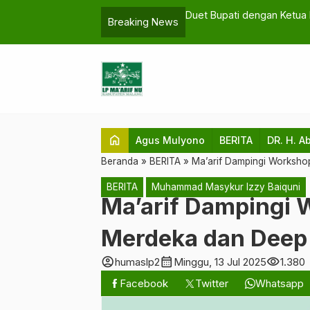
U Malang
Dua Wanita Inspiratif Ma’ar
Breaking News
home
Agus Mulyono
BERITA
DR. H. A
Beranda
»
BERITA
»
Ma’arif Dampingi Worksho
BERITA
Muhammad Masykur Izzy Baiquni
Ma’arif Dampingi
Merdeka dan Deep 
account_circle
calendar_month
visibility
humaslp2
Minggu, 13 Jul 2025
1.380
Facebook
Twitter
Whatsapp