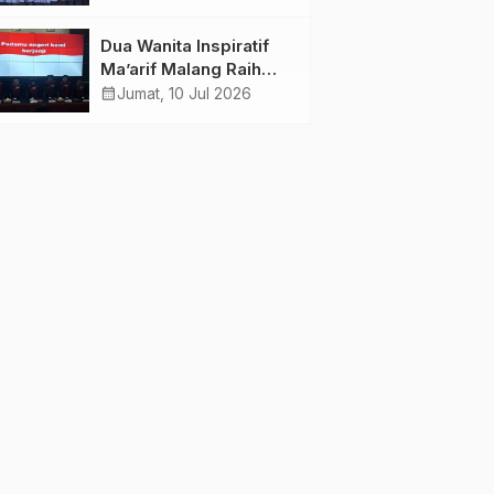
Kiai Menjelma Menjadi
Mercusuar Pendidikan
Dua Wanita Inspiratif
Nahdliyin
Ma’arif Malang Raih
Doktor
calendar_month
Jumat, 10 Jul 2026