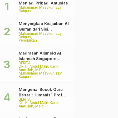
Menjadi Pribadi Antusias
Muhammad Masykur Izzy
Baiquni
Menyingkap Keajaiban Al
Qur’an dari Sisi
Muhammad Masykur Izzy
Matematika
Baiquni
Pendidikan
Madrasah Aljuneid Al
Islamiah Singapore,
BERITA
Among The Pioneer
DR. H. Abdul Malik Karim
Madrasah
Amrullah, M.PdI
Muhammad Masykur Izzy
Baiquni
Mengenal Sosok Guru
Besar “Humanis” Prof. Dr.
BERITA
H. Syamsul Hadi, M.Pd.,
DR. H. Abdul Malik Karim
M.Ed.
Amrullah, M.PdI