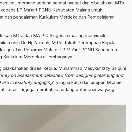
arning” memang sedang sangat hangat dan dibutuhkan. MTs.
i kepada LP Ma’arif PCNU Kabupaten Malang untuk
an dan pendalaman Kurikulum Merdeka dan Pembelajaran
drasah MTs. dan MA PIQ Singosari malang menyimak
ikan oleh Dr. Hj. Najmah, M.Pd. tokoh Perempuan Kepala
kaligus Tim Penjamin Mutu di LP Ma’arif PCNU Kabupaten
ng Kurikulum Merdeka di lembaganya.
 dilaksanakan di sesi kedua. Muhammad Masykur Izzy Baiquni
oney on assessment detached from designing learning and
 are irresistibly engaging
” yang ia kutip dari ucapan Michael
t literasi ini, juga membahas tentang potensi siswa yang