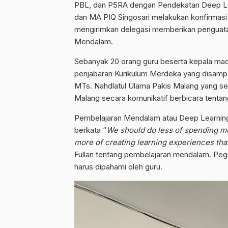
PBL, dan P5RA dengan Pendekatan Deep Le
dan MA PIQ Singosari melakukan konfirmas
mengirimkan delegasi memberikan penguat
Mendalam.
Sebanyak 20 orang guru beserta kepala ma
penjabaran Kurikulum Merdeka yang disampa
MTs. Nahdlatul Ulama Pakis Malang yang se
Malang secara komunikatif berbicara tenta
Pembelajaran Mendalam atau Deep Learning
berkata “
We should do less of spending m
more of creating learning experiences that
Fullan tentang pembelajaran mendalam. Pegia
harus dipahami oleh guru.