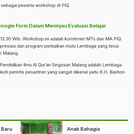
u sebagai peserta workshop di PIQ
ogle Form Dalam Meninjau Evaluasi Belajar
ai 13.30 Wib. Workshop ini adalah komitmen MTs dan MA PIQ
i apresiasi dan program perbaikan mutu Lembaga yang terus
n Malang.
endidikan Ilmu Al Qur’an Singosari Malang adalah Lembaga
oh perintis pesantren yang sangat dikenal yaitu K.H. Bashori
 Baru
Anak Bahagia