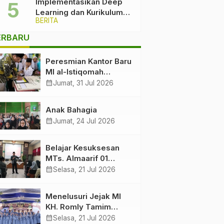
Implementasikan Deep
Learning dan Kurikulum
BERITA
Cinta, Komitmen Ma’arif
PCNU Kabupaten Malang
ERBARU
Melawan Intoleransi dan
Bullying
Peresmian Kantor Baru
MI al-Istiqomah
Sumbersuko Tajinan.
calendar_month
Jumat, 31 Jul 2026
Ketua LP Ma’arif PCNU
Malang “Rumah
Anak Bahagia
Bersama untuk
calendar_month
Jumat, 24 Jul 2026
Mencetak Generasi
Berakhlak”
Belajar Kesuksesan
MTs. Almaarif 01
Singosari
calendar_month
Selasa, 21 Jul 2026
Menelusuri Jejak MI
KH. Romly Tamim
Ketika Dawuh Seorang
calendar_month
Selasa, 21 Jul 2026