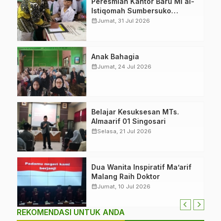
Peresmian Kantor Baru MI al-
Istiqomah Sumbersuko
Tajinan. Ketua LP Ma’arif
calendar_month
Jumat, 31 Jul 2026
PCNU Malang “Rumah
Bersama untuk Mencetak
Generasi Berakhlak”
Anak Bahagia
calendar_month
Jumat, 24 Jul 2026
Belajar Kesuksesan MTs.
Almaarif 01 Singosari
calendar_month
Selasa, 21 Jul 2026
Dua Wanita Inspiratif Ma’arif
Malang Raih Doktor
calendar_month
Jumat, 10 Jul 2026
REKOMENDASI UNTUK ANDA