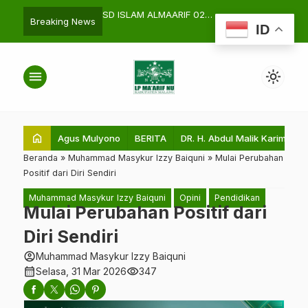
 ALMAARIF 02
Delapan Cinta di MI Al-Lathifiyah
Declaration o
search
Breaking News
ID
I TULARKAN PROGRAM
Bersama Mahasiswa UIN Malang
“Freedom an
 UNTUK MI SUNAN
DJATI BANDUNG
menu
light_mode
home
Agus Mulyono
BERITA
DR. H. Abdul Malik Karim Amru
Beranda
»
Muhammad Masykur Izzy Baiquni
»
Mulai Perubahan
Positif dari Diri Sendiri
Muhammad Masykur Izzy Baiquni
Opini
Pendidikan
Mulai Perubahan Positif dari
Diri Sendiri
account_circle
Muhammad Masykur Izzy Baiquni
calendar_month
visibility
Selasa, 31 Mar 2026
347