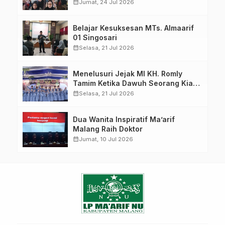
calendar_month
Jumat, 24 Jul 2026
Belajar Kesuksesan MTs. Almaarif
01 Singosari
calendar_month
Selasa, 21 Jul 2026
Menelusuri Jejak MI KH. Romly
Tamim Ketika Dawuh Seorang Kiai
Menjelma Menjadi Mercusuar
calendar_month
Selasa, 21 Jul 2026
Pendidikan Nahdliyin
Dua Wanita Inspiratif Ma’arif
Malang Raih Doktor
calendar_month
Jumat, 10 Jul 2026