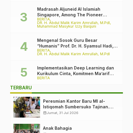
Madrasah Aljuneid Al Islamiah
Singapore, Among The Pioneer
BERITA
Madrasah
DR. H. Abdul Malik Karim Amrullah, M.PdI
Muhammad Masykur Izzy Baiquni
Mengenal Sosok Guru Besar
“Humanis” Prof. Dr. H. Syamsul Hadi,
BERITA
M.Pd., M.Ed.
DR. H. Abdul Malik Karim Amrullah, M.PdI
Implementasikan Deep Learning dan
Kurikulum Cinta, Komitmen Ma’arif
BERITA
PCNU Kabupaten Malang Melawan
Intoleransi dan Bullying
TERBARU
Peresmian Kantor Baru MI al-
Istiqomah Sumbersuko Tajinan.
Ketua LP Ma’arif PCNU Malang
calendar_month
Jumat, 31 Jul 2026
“Rumah Bersama untuk Mencetak
Generasi Berakhlak”
Anak Bahagia