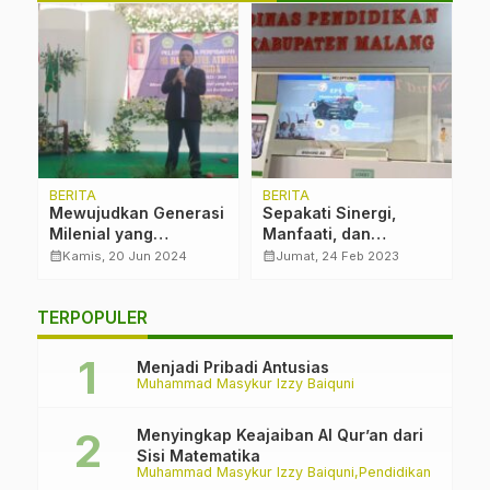
BERITA
BERITA
B
Mewujudkan Generasi
Sepakati Sinergi,
P
if
Milenial yang
Manfaati, dan
B
Berkarakter,
Mbarokahi
K
calendar_month
calendar_month
calendar_month
Kamis, 20 Jun 2024
Jumat, 24 Feb 2023
Berbudaya, Beriman,
dan Bertakwa
TERPOPULER
Menjadi Pribadi Antusias
Muhammad Masykur Izzy Baiquni
Menyingkap Keajaiban Al Qur’an dari
Sisi Matematika
Muhammad Masykur Izzy Baiquni
Pendidikan