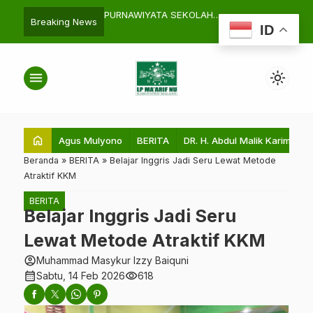
set Desa Sitiarjo
PURNAWIYATA SEKOLAH
Safari Litera
search
Breaking News
ID
esmen KKM
KEJURUAN
Almaarif Ber
Ma’arif kab 
menu
light_mode
home
Agus Mulyono
BERITA
DR. H. Abdul Malik Karim Amru
Beranda
»
BERITA
»
Belajar Inggris Jadi Seru Lewat Metode
Atraktif KKM
BERITA
Belajar Inggris Jadi Seru
Lewat Metode Atraktif KKM
account_circle
Muhammad Masykur Izzy Baiquni
calendar_month
visibility
Sabtu, 14 Feb 2026
618