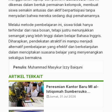
dikemas dalam bentuk permainan kelompok, membuat
siswa semakin antusias dan aktif berpartisipasi tanpa
menyadari bahwa mereka sedang diuji pemahamannya.
Melalui metode pembelajaran ini, siswa tidak hanya
terhindar dari rasa bosan, tetapi justru menunjukkan
semangat yang lebih tinggi dalam belajar Bahasa Inggris.
Diharapkan, pendekatan atraktif ini mampu menjadi
alternatif pembelajaran yang efektif dan berkelanjutan
dalam menciptakan suasana belajar yang menyenangkan
sekaligus bermakna.
Penulis
: Muhammad Masykur Izzy Baiquni
ARTIKEL TERKAIT
Peresmian Kantor Baru MI al-
Istiqomah Sumbersuko
Tajinan. Ketua LP Ma’arif
calendar_month
Jumat, 31 Jul 2026
PCNU Malang “Rumah
Bersama untuk Mencetak
Generasi Berakhlak”