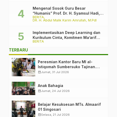
Mengenal Sosok Guru Besar
“Humanis” Prof. Dr. H. Syamsul Hadi,
BERITA
M.Pd., M.Ed.
DR. H. Abdul Malik Karim Amrullah, M.PdI
Implementasikan Deep Learning dan
Kurikulum Cinta, Komitmen Ma’arif
BERITA
PCNU Kabupaten Malang Melawan
Intoleransi dan Bullying
TERBARU
Peresmian Kantor Baru MI al-
Istiqomah Sumbersuko Tajinan.
Ketua LP Ma’arif PCNU Malang
calendar_month
Jumat, 31 Jul 2026
“Rumah Bersama untuk Mencetak
Generasi Berakhlak”
Anak Bahagia
calendar_month
Jumat, 24 Jul 2026
Belajar Kesuksesan MTs. Almaarif
01 Singosari
calendar_month
Selasa, 21 Jul 2026