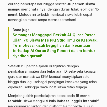
diulang beberapa kali hingga sekitar
90 persen siswa
mampu menghafalnya
, dengan durasi tidak lebih dari
15
menit
. Metode ini terbukti membuat siswa lebih cepat
menangkap materi tanpa merasa terbebani.
Baca juga:
Semangat Menggapai Berkah Al-Quran Pasca
Ujian: 70 Siswa MTs PIQ Studi Ilmu ke Krapyak,
Termotivasi kisah kegigihan dan kecintaan
terhadap Al Quran Sang Pendiri dalam bentuk
riyadhoh qurani!
Setelah itu, pembelajaran dilanjutkan dengan
pembahasan materi dari
buku ajar
. Di sela-sela kegiatan,
guru dan mahasiswa KKM kembali menyisipkan satu
hingga dua lagu sebagai pengingat kosakata yang telah
dipelajari, sehingga daya ingat siswa tetap terjaga.
Menjelang akhir pembelajaran, tepat pada
15 menit
terakhir
, siswa mengikuti
kuis Bahasa Inggris interaktif
menggunakan laptop dan platform
Bamboozle
. Kuis ini