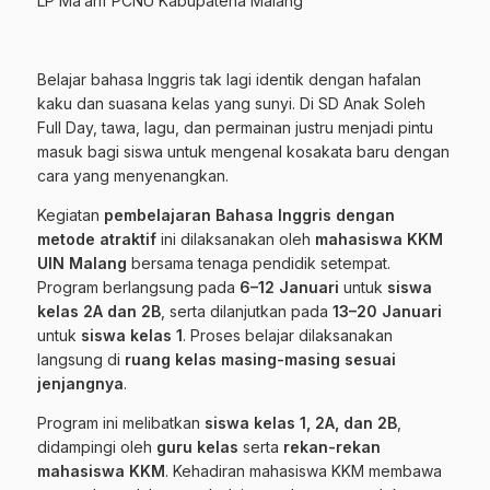
LP Ma’arif PCNU Kabupatena Malang
Belajar bahasa Inggris tak lagi identik dengan hafalan
kaku dan suasana kelas yang sunyi. Di SD Anak Soleh
Full Day, tawa, lagu, dan permainan justru menjadi pintu
masuk bagi siswa untuk mengenal kosakata baru dengan
cara yang menyenangkan.
Kegiatan
pembelajaran Bahasa Inggris dengan
metode atraktif
ini dilaksanakan oleh
mahasiswa KKM
UIN Malang
bersama tenaga pendidik setempat.
Program berlangsung pada
6
–1
2
Januari
untuk
siswa
kelas 2A dan 2B
, serta dilanjutkan pada
1
3
–20 Januari
untuk
siswa kelas 1
. Proses belajar dilaksanakan
langsung di
ruang kelas masing-masing sesuai
jenjangnya
.
Program ini melibatkan
siswa kelas 1, 2A, dan 2B
,
didampingi oleh
guru kelas
serta
rekan-rekan
mahasiswa KKM
. Kehadiran mahasiswa KKM membawa