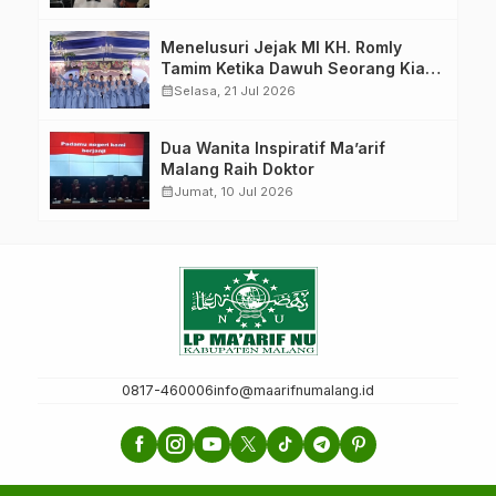
Menelusuri Jejak MI KH. Romly
Tamim Ketika Dawuh Seorang Kiai
Menjelma Menjadi Mercusuar
calendar_month
Selasa, 21 Jul 2026
Pendidikan Nahdliyin
Dua Wanita Inspiratif Ma’arif
Malang Raih Doktor
calendar_month
Jumat, 10 Jul 2026
0817-460006
info@maarifnumalang.id