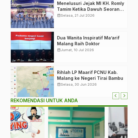
Menelusuri Jejak MI KH. Romly
Tamim Ketika Dawuh Seorang
Kiai Menjelma Menjadi
calendar_month
Selasa, 21 Jul 2026
Mercusuar Pendidikan
Nahdliyin
Dua Wanita Inspiratif Ma’arif
Malang Raih Doktor
calendar_month
Jumat, 10 Jul 2026
Rihlah LP Maarif PCNU Kab.
Malang ke Negeri Tirai Bambu
calendar_month
Selasa, 30 Jun 2026
REKOMENDASI UNTUK ANDA