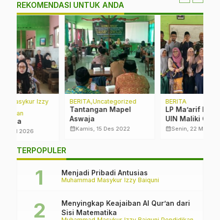
REKOMENDASI UNTUK ANDA
y
BERITA
Uncategorized
BERITA
M
Ba
Tantangan Mapel
LP Ma’arif Bersama
M
Aswaja
UIN Maliki Gelar
K
Pelatihan Google Site
calendar_month
calendar_month
Kamis, 15 Des 2022
Senin, 22 Mei 2023
calendar_month
TERPOPULER
Menjadi Pribadi Antusias
Muhammad Masykur Izzy Baiquni
Menyingkap Keajaiban Al Qur’an dari
Sisi Matematika
Muhammad Masykur Izzy Baiquni
Pendidikan