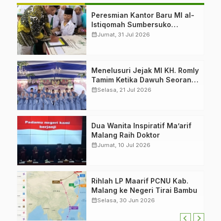
Peresmian Kantor Baru MI al-
Istiqomah Sumbersuko
Tajinan. Ketua LP Ma’arif
calendar_month
Jumat, 31 Jul 2026
PCNU Malang “Rumah
Bersama untuk Mencetak
Generasi Berakhlak”
Menelusuri Jejak MI KH. Romly
Tamim Ketika Dawuh Seorang
Kiai Menjelma Menjadi
calendar_month
Selasa, 21 Jul 2026
Mercusuar Pendidikan
Nahdliyin
Dua Wanita Inspiratif Ma’arif
Malang Raih Doktor
calendar_month
Jumat, 10 Jul 2026
Rihlah LP Maarif PCNU Kab.
Malang ke Negeri Tirai Bambu
calendar_month
Selasa, 30 Jun 2026