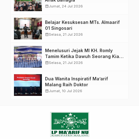
calendar_month
Jumat, 24 Jul 2026
Belajar Kesuksesan MTs. Almaarif
01 Singosari
calendar_month
Selasa, 21 Jul 2026
Menelusuri Jejak MI KH. Romly
Tamim Ketika Dawuh Seorang Kiai
Menjelma Menjadi Mercusuar
calendar_month
Selasa, 21 Jul 2026
Pendidikan Nahdliyin
Dua Wanita Inspiratif Ma’arif
Malang Raih Doktor
calendar_month
Jumat, 10 Jul 2026