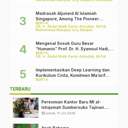
Madrasah Aljuneid Al Islamiah
Singapore, Among The Pioneer
BERITA
Madrasah
DR. H. Abdul Malik Karim Amrullah, M.PdI
Muhammad Masykur Izzy Baiquni
Mengenal Sosok Guru Besar
“Humanis” Prof. Dr. H. Syamsul Hadi,
BERITA
M.Pd., M.Ed.
DR. H. Abdul Malik Karim Amrullah, M.PdI
Implementasikan Deep Learning dan
Kurikulum Cinta, Komitmen Ma’arif
BERITA
PCNU Kabupaten Malang Melawan
Intoleransi dan Bullying
TERBARU
Peresmian Kantor Baru MI al-
Istiqomah Sumbersuko Tajinan.
Ketua LP Ma’arif PCNU Malang
calendar_month
Jumat, 31 Jul 2026
“Rumah Bersama untuk Mencetak
Generasi Berakhlak”
Anak Bahagia