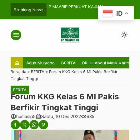
f PCNU Malang “Robotic
LP MA’ARIF PERKUAT KAJIAN
Praktek Man
search
Breaking News
ID
han 2026”
ASWAJA AN NAHDLIYAH
dan Strategi
menu
light_mode
home
Agus Mulyono
BERITA
DR. H. Abdul Malik Karim Amru
Beranda
»
BERITA
»
Forum KKG Kelas 6 MI Pakis Berfikir
Tingkat Tinggi
BERITA
Forum KKG Kelas 6 MI Pakis
Berfikir Tingkat Tinggi
account_circle
calendar_month
visibility
humaslp5
Sabtu, 10 Des 2022
935