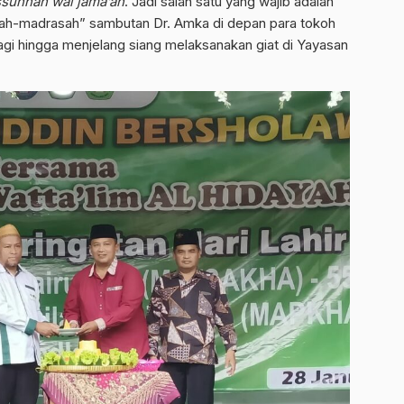
ssunnah wal jama’ah
. Jadi salah satu yang wajib adalah
ah-madrasah” sambutan Dr. Amka di depan para tokoh
gi hingga menjelang siang melaksanakan giat di Yayasan