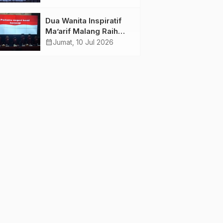
Kiai Menjelma Menjadi
Mercusuar Pendidikan
Dua Wanita Inspiratif
Nahdliyin
Ma’arif Malang Raih
Doktor
calendar_month
Jumat, 10 Jul 2026