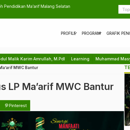
uru Ma’arif Kuasai Media dan Model Pembelajaran
Seminar dan
STAINU Kab
expand_more
expand_more
PROFILE
PROGRAM
GRAFIK PEN
bdul Malik Karim Amrullah, M.PdI
Learning
Muhammad Masyk
T
Ma’arif MWC Bantur
us LP Ma’arif MWC Bantur
Pinterest