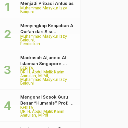
Menjadi Pribadi Antusias
Muhammad Masykur Izzy
Baiquni
Menyingkap Keajaiban Al
Qur’an dari Sisi
Muhammad Masykur Izzy
Matematika
Baiquni
Pendidikan
Madrasah Aljuneid Al
Islamiah Singapore,
BERITA
Among The Pioneer
DR. H. Abdul Malik Karim
Madrasah
Amrullah, M.PdI
Muhammad Masykur Izzy
Baiquni
Mengenal Sosok Guru
Besar “Humanis” Prof. Dr.
BERITA
H. Syamsul Hadi, M.Pd.,
DR. H. Abdul Malik Karim
M.Ed.
Amrullah, M.PdI