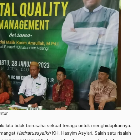
ntur
lalu kita tidak berusaha sekuat tenaga untuk menghidupkannya.
emangat
Hadratussyaikh
KH. Hasyim Asy’ari. Salah satu risalah