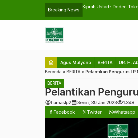
’arif Malang Selatan
Workshop PKB MI Wajak: G
Breaking News
home
Agus Mulyono
BERITA
DR. H. A
Beranda
»
BERITA
»
Pelantikan Pengurus LP 
BERITA
Pelantikan Pengur
account_circle
calendar_month
visibility
humaslp2
Senin, 30 Jan 2023
1.348
Facebook
Twitter
Whatsapp