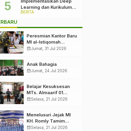
Implementasikan Deep
Learning dan Kurikulum
BERITA
Cinta, Komitmen Ma’arif
PCNU Kabupaten Malang
ERBARU
Melawan Intoleransi dan
Bullying
Peresmian Kantor Baru
MI al-Istiqomah
Sumbersuko Tajinan.
calendar_month
Jumat, 31 Jul 2026
Ketua LP Ma’arif PCNU
Malang “Rumah
Anak Bahagia
Bersama untuk
calendar_month
Jumat, 24 Jul 2026
Mencetak Generasi
Berakhlak”
Belajar Kesuksesan
MTs. Almaarif 01
Singosari
calendar_month
Selasa, 21 Jul 2026
Menelusuri Jejak MI
KH. Romly Tamim
Ketika Dawuh Seorang
calendar_month
Selasa, 21 Jul 2026