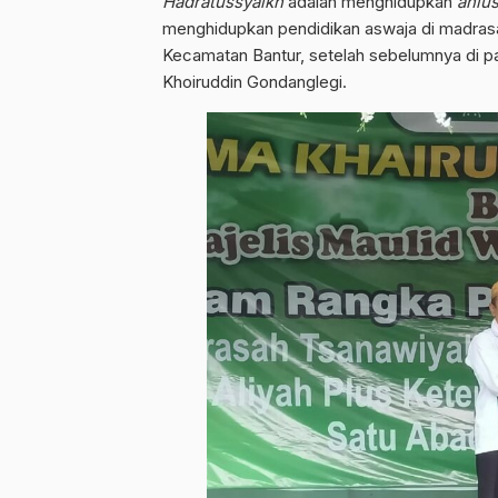
Hadratussyaikh
adalah menghidupkan
ahlu
menghidupkan pendidikan aswaja di madras
Kecamatan Bantur, setelah sebelumnya di pa
Khoiruddin Gondanglegi.