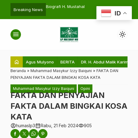
n KKM UIN MALANG
Biografi H. Mustahal
Mengabdi de
search
Breaking News
ID
i dengan LP Maarif NU
n Malang
menu
light_mode
home
Agus Mulyono
BERITA
DR. H. Abdul Malik Karim Amru
Beranda
»
Muhammad Masykur Izzy Baiquni
»
FAKTA DAN
PENYAJIAN FAKTA DALAM BINGKAI KOSA KATA
Muhammad Masykur Izzy Baiquni
Opini
FAKTA DAN PENYAJIAN
FAKTA DALAM BINGKAI KOSA
KATA
account_circle
calendar_month
visibility
humaslp3
Rabu, 21 Feb 2024
905