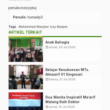
penulis:mzizzybq
Penulis
: humaslp3
Tags
Muhammad Masykur Izzy Baiquni
ARTIKEL TERKAIT
Anak Bahagia
calendar_month
Jumat, 24 Jul 2026
Belajar Kesuksesan MTs.
Almaarif 01 Singosari
calendar_month
Selasa, 21 Jul 2026
Dua Wanita Inspiratif Ma’arif
Malang Raih Doktor
calendar_month
Jumat, 10 Jul 2026