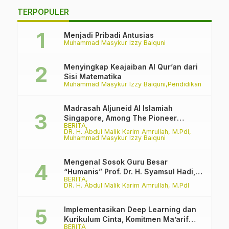
TERPOPULER
Menjadi Pribadi Antusias
Muhammad Masykur Izzy Baiquni
Menyingkap Keajaiban Al Qur’an dari
Sisi Matematika
Muhammad Masykur Izzy Baiquni
Pendidikan
Madrasah Aljuneid Al Islamiah
Singapore, Among The Pioneer
BERITA
Madrasah
DR. H. Abdul Malik Karim Amrullah, M.PdI
Muhammad Masykur Izzy Baiquni
Mengenal Sosok Guru Besar
“Humanis” Prof. Dr. H. Syamsul Hadi,
BERITA
M.Pd., M.Ed.
DR. H. Abdul Malik Karim Amrullah, M.PdI
Implementasikan Deep Learning dan
Kurikulum Cinta, Komitmen Ma’arif
BERITA
PCNU Kabupaten Malang Melawan