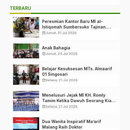
Intoleransi dan Bullying
TERBARU
Peresmian Kantor Baru MI al-
Istiqomah Sumbersuko Tajinan.
Ketua LP Ma’arif PCNU Malang
calendar_month
Jumat, 31 Jul 2026
“Rumah Bersama untuk Mencetak
Generasi Berakhlak”
Anak Bahagia
calendar_month
Jumat, 24 Jul 2026
Belajar Kesuksesan MTs. Almaarif
01 Singosari
calendar_month
Selasa, 21 Jul 2026
Menelusuri Jejak MI KH. Romly
Tamim Ketika Dawuh Seorang Kiai
Menjelma Menjadi Mercusuar
calendar_month
Selasa, 21 Jul 2026
Pendidikan Nahdliyin
Dua Wanita Inspiratif Ma’arif
Malang Raih Doktor