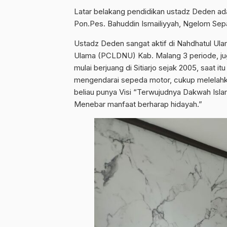
Latar belakang pendidikan ustadz Deden ada
Pon.Pes. Bahuddin Ismailiyyah, Ngelom Sep
Ustadz Deden sangat aktif di Nahdhatul U
Ulama (PCLDNU) Kab. Malang 3 periode, jug
mulai berjuang di Sitiarjo sejak 2005, saat it
mengendarai sepeda motor, cukup melelahk
beliau punya Visi “Terwujudnya Dakwah Isl
Menebar manfaat berharap hidayah.”