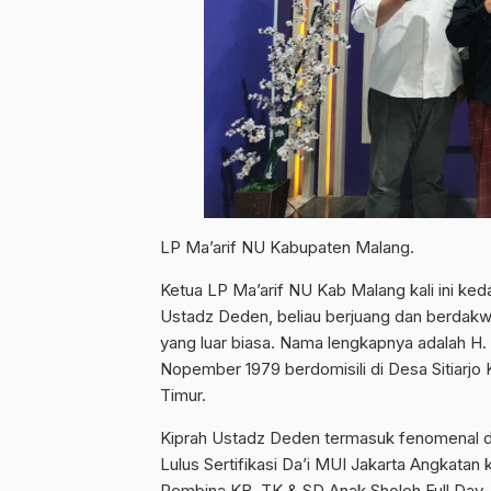
LP Ma’arif NU Kabupaten Malang.
Ketua LP Ma’arif NU Kab Malang kali ini ked
Ustadz Deden, beliau berjuang dan berdakw
yang luar biasa. Nama lengkapnya adalah H. D
Nopember 1979 berdomisili di Desa Sitiar
Timur.
Kiprah Ustadz Deden termasuk fenomenal dia
Lulus Sertifikasi Da’i MUI Jakarta Angkatan 
Pembina KB, TK & SD Anak Sholeh Full Day, 