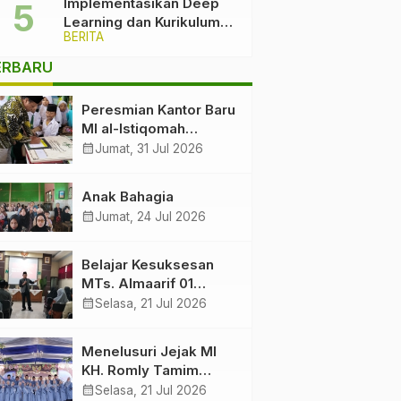
Implementasikan Deep
Learning dan Kurikulum
BERITA
Cinta, Komitmen Ma’arif
PCNU Kabupaten Malang
ERBARU
Melawan Intoleransi dan
Bullying
Peresmian Kantor Baru
MI al-Istiqomah
Sumbersuko Tajinan.
calendar_month
Jumat, 31 Jul 2026
Ketua LP Ma’arif PCNU
Malang “Rumah
Anak Bahagia
Bersama untuk
calendar_month
Jumat, 24 Jul 2026
Mencetak Generasi
Berakhlak”
Belajar Kesuksesan
MTs. Almaarif 01
Singosari
calendar_month
Selasa, 21 Jul 2026
Menelusuri Jejak MI
KH. Romly Tamim
Ketika Dawuh Seorang
calendar_month
Selasa, 21 Jul 2026