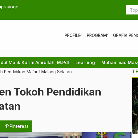
ak Kepalang
Semangat B
digelar di 
expand_more
expand_more
PROFILE
PROGRAM
GRAFIK PEN
bdul Malik Karim Amrullah, M.PdI
Learning
Muhammad Masyk
T
h Pendidikan Ma’arif Malang Selatan
en Tokoh Pendidikan
atan
Pinterest