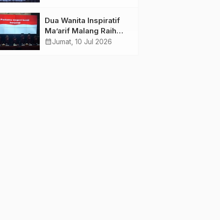
Kiai Menjelma Menjadi
Mercusuar Pendidikan
Dua Wanita Inspiratif
Nahdliyin
Ma’arif Malang Raih
Doktor
calendar_month
Jumat, 10 Jul 2026