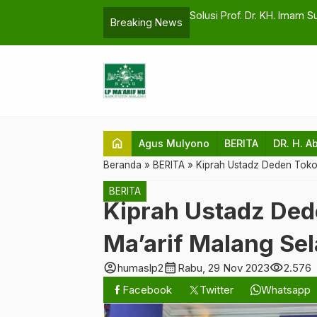
Gerakan Pembaharuan Tid
Breaking News
home
Agus Mulyono
BERITA
DR. H. A
Beranda
»
BERITA
»
Kiprah Ustadz Deden Toko
BERITA
Kiprah Ustadz Ded
Ma’arif Malang Sel
account_circle
calendar_month
visibility
humaslp2
Rabu, 29 Nov 2023
2.576
Facebook
Twitter
Whatsapp