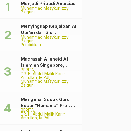
Menjadi Pribadi Antusias
Muhammad Masykur Izzy
Baiquni
Menyingkap Keajaiban Al
Qur’an dari Sisi
Muhammad Masykur Izzy
Matematika
Baiquni
Pendidikan
Madrasah Aljuneid Al
Islamiah Singapore,
BERITA
Among The Pioneer
DR. H. Abdul Malik Karim
Madrasah
Amrullah, M.PdI
Muhammad Masykur Izzy
Baiquni
Mengenal Sosok Guru
Besar “Humanis” Prof. Dr.
BERITA
H. Syamsul Hadi, M.Pd.,
DR. H. Abdul Malik Karim
M.Ed.
Amrullah, M.PdI