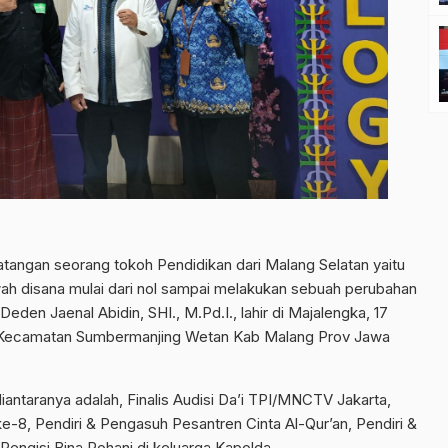
atangan seorang tokoh Pendidikan dari Malang Selatan yaitu
ah disana mulai dari nol sampai melakukan sebuah perubahan
eden Jaenal Abidin, SHI., M.Pd.I., lahir di Majalengka, 17
jo Kecamatan Sumbermanjing Wetan Kab Malang Prov Jawa
ntaranya adalah, Finalis Audisi Da’i TPI/MNCTV Jakarta,
ke-8, Pendiri & Pengasuh Pesantren Cinta Al-Qur’an, Pendiri &
Pengisi Bina Rohani di keluarga Kapolda