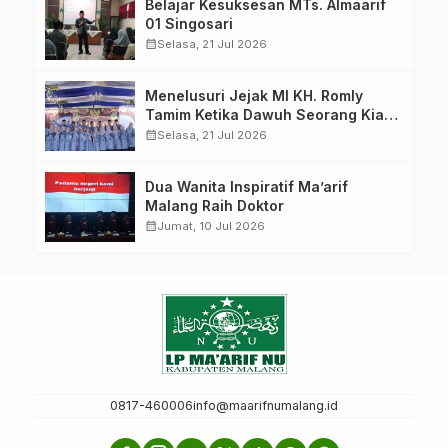
Belajar Kesuksesan MTs. Almaarif
01 Singosari
calendar_month
Selasa, 21 Jul 2026
Menelusuri Jejak MI KH. Romly
Tamim Ketika Dawuh Seorang Kiai
Menjelma Menjadi Mercusuar
calendar_month
Selasa, 21 Jul 2026
Pendidikan Nahdliyin
Dua Wanita Inspiratif Ma’arif
Malang Raih Doktor
calendar_month
Jumat, 10 Jul 2026
0817-460006
info@maarifnumalang.id