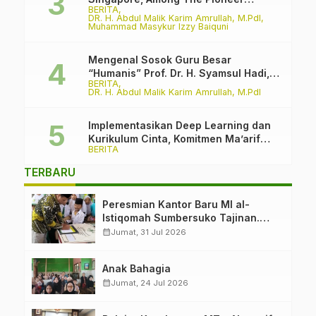
BERITA
Madrasah
DR. H. Abdul Malik Karim Amrullah, M.PdI
Muhammad Masykur Izzy Baiquni
Mengenal Sosok Guru Besar
“Humanis” Prof. Dr. H. Syamsul Hadi,
BERITA
M.Pd., M.Ed.
DR. H. Abdul Malik Karim Amrullah, M.PdI
Implementasikan Deep Learning dan
Kurikulum Cinta, Komitmen Ma’arif
BERITA
PCNU Kabupaten Malang Melawan
Intoleransi dan Bullying
TERBARU
Peresmian Kantor Baru MI al-
Istiqomah Sumbersuko Tajinan.
Ketua LP Ma’arif PCNU Malang
calendar_month
Jumat, 31 Jul 2026
“Rumah Bersama untuk Mencetak
Generasi Berakhlak”
Anak Bahagia
calendar_month
Jumat, 24 Jul 2026