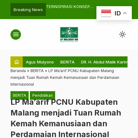
RASI KONSEP
ULASAN DAN ANALISA RESENSI
Pelantikan P
search
Breaking News
ID
AN KETUA LP MA’ARIF
BUKU KEPEMIMPINAN
MWC Bantu
EN MALANG, DARUL
INFLUENCER DI ERA DIGITAL
NCURKAN UNIT DAFA
KARYA Prof. Dr. H. Abdul Malik
menu
light_mode
Karim Amrullah, M.Pd.I.
home
Agus Mulyono
BERITA
DR. H. Abdul Malik Karim Amru
Beranda
»
BERITA
»
LP Ma’arif PCNU Kabupaten Malang
menjadi Tuan Rumah Kemah Kemanusiaan dan Perdamaian
Internasional
BERITA
Pendidikan
LP Ma’arif PCNU Kabupaten
Malang menjadi Tuan Rumah
Kemah Kemanusiaan dan
Perdamaian Internasional