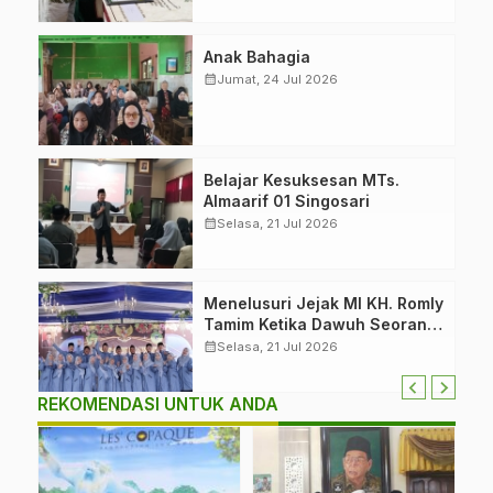
Bersama untuk Mencetak
Generasi Berakhlak”
Anak Bahagia
calendar_month
Jumat, 24 Jul 2026
Belajar Kesuksesan MTs.
Almaarif 01 Singosari
calendar_month
Selasa, 21 Jul 2026
Menelusuri Jejak MI KH. Romly
Tamim Ketika Dawuh Seorang
Kiai Menjelma Menjadi
calendar_month
Selasa, 21 Jul 2026
Mercusuar Pendidikan
Nahdliyin
REKOMENDASI UNTUK ANDA