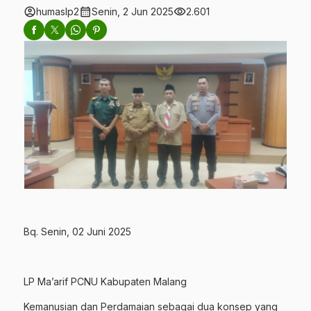
account_circle
calendar_month
visibility
humaslp2
Senin, 2 Jun 2025
2.601
Bq. Senin, 02 Juni 2025
LP Ma’arif PCNU Kabupaten Malang
Kemanusian dan Perdamaian sebagai dua konsep yang