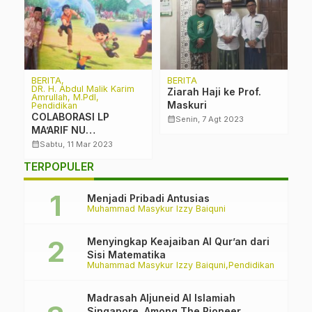
BERITA
BERITA
B
y
DR. H. Abdul Malik Karim
Ziarah Haji ke Prof.
P
Amrullah, M.PdI
Maskuri
S
Pendidikan
COLABORASI LP
K
calendar_month
calendar_month
Senin, 7 Agt 2023
MA’ARIF NU
S
KABUPATEN MALANG
calendar_month
Sabtu, 11 Mar 2023
DENGAN LES COPAQUE
TERPOPULER
ANIMATION ACADEMY
“PROFESIONAL DAN
PRODUKTIF”
Menjadi Pribadi Antusias
Muhammad Masykur Izzy Baiquni
Menyingkap Keajaiban Al Qur’an dari
Sisi Matematika
Muhammad Masykur Izzy Baiquni
Pendidikan
Madrasah Aljuneid Al Islamiah
Singapore, Among The Pioneer