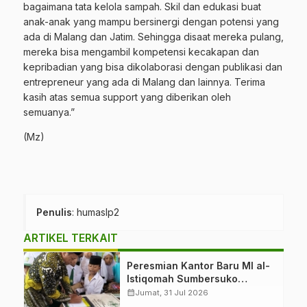
bagaimana tata kelola sampah. Skil dan edukasi buat
anak-anak yang mampu bersinergi dengan potensi yang
ada di Malang dan Jatim. Sehingga disaat mereka pulang,
mereka bisa mengambil kompetensi kecakapan dan
kepribadian yang bisa dikolaborasi dengan publikasi dan
entrepreneur yang ada di Malang dan lainnya. Terima
kasih atas semua support yang diberikan oleh
semuanya.”
(Mz)
Penulis
: humaslp2
ARTIKEL TERKAIT
Peresmian Kantor Baru MI al-
Istiqomah Sumbersuko
Tajinan. Ketua LP Ma’arif
calendar_month
Jumat, 31 Jul 2026
PCNU Malang “Rumah