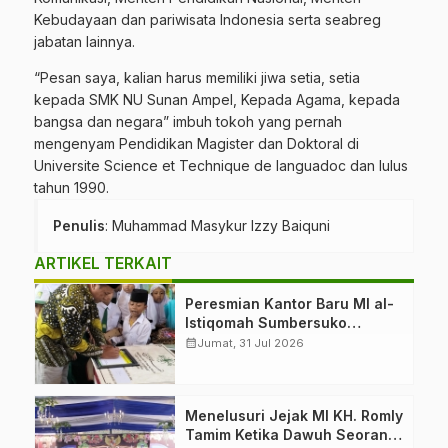
Kebudayaan dan pariwisata Indonesia serta seabreg
jabatan lainnya.
“Pesan saya, kalian harus memiliki jiwa setia, setia
kepada SMK NU Sunan Ampel, Kepada Agama, kepada
bangsa dan negara” imbuh tokoh yang pernah
mengenyam Pendidikan Magister dan Doktoral di
Universite Science et Technique de languadoc dan lulus
tahun 1990.
Penulis
: Muhammad Masykur Izzy Baiquni
ARTIKEL TERKAIT
Peresmian Kantor Baru MI al-
Istiqomah Sumbersuko
Tajinan. Ketua LP Ma’arif
calendar_month
Jumat, 31 Jul 2026
PCNU Malang “Rumah
Bersama untuk Mencetak
Generasi Berakhlak”
Menelusuri Jejak MI KH. Romly
Tamim Ketika Dawuh Seorang