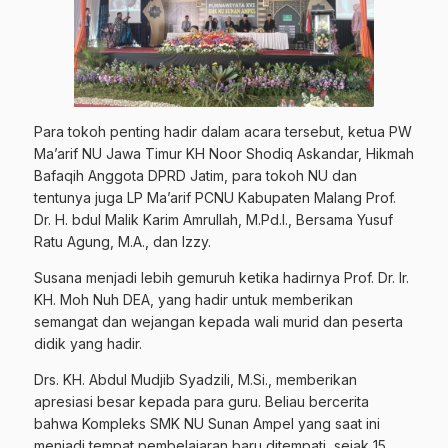
Para tokoh penting hadir dalam acara tersebut, ketua PW
Ma’arif NU Jawa Timur KH Noor Shodiq Askandar, Hikmah
Bafaqih Anggota DPRD Jatim, para tokoh NU dan
tentunya juga LP Ma’arif PCNU Kabupaten Malang Prof.
Dr. H. bdul Malik Karim Amrullah, M.Pd.I., Bersama Yusuf
Ratu Agung, M.A., dan Izzy.
Susana menjadi lebih gemuruh ketika hadirnya Prof. Dr. Ir.
KH. Moh Nuh DEA, yang hadir untuk memberikan
semangat dan wejangan kepada wali murid dan peserta
didik yang hadir.
Drs. KH. Abdul Mudjib Syadzili, M.Si., memberikan
apresiasi besar kepada para guru. Beliau bercerita
bahwa Kompleks SMK NU Sunan Ampel yang saat ini
menjadi tempat pembelajaran baru ditempati sejak 15