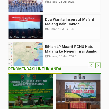
Kiai Menjelma Menjadi
calendar_month
Selasa, 21 Jul 2026
Mercusuar Pendidikan
Nahdliyin
Dua Wanita Inspiratif Ma’arif
Malang Raih Doktor
calendar_month
Jumat, 10 Jul 2026
Rihlah LP Maarif PCNU Kab.
Malang ke Negeri Tirai Bambu
calendar_month
Selasa, 30 Jun 2026
REKOMENDASI UNTUK ANDA