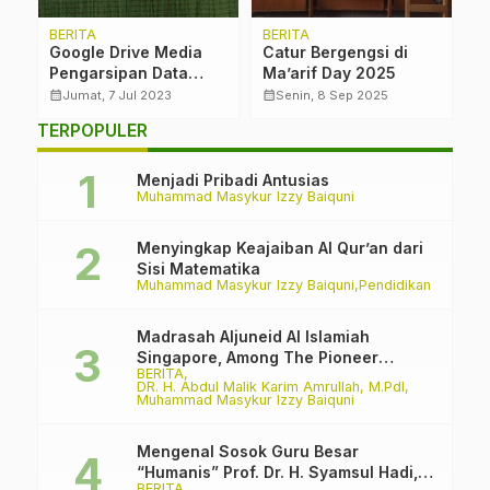
BERITA
BERITA
B
Google Drive Media
Catur Bergengsi di
S
P
Pengarsipan Data
Ma’arif Day 2025
K
Sekolah di Era
B
calendar_month
calendar_month
calendar_month
Jumat, 7 Jul 2023
Senin, 8 Sep 2025
N
Digitalisasi
M
TERPOPULER
AN
Menjadi Pribadi Antusias
Muhammad Masykur Izzy Baiquni
Menyingkap Keajaiban Al Qur’an dari
Sisi Matematika
Muhammad Masykur Izzy Baiquni
Pendidikan
Madrasah Aljuneid Al Islamiah
Singapore, Among The Pioneer
BERITA
Madrasah
DR. H. Abdul Malik Karim Amrullah, M.PdI
Muhammad Masykur Izzy Baiquni
Mengenal Sosok Guru Besar
“Humanis” Prof. Dr. H. Syamsul Hadi,
BERITA