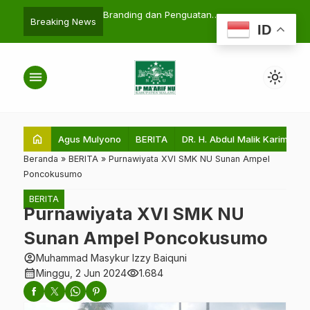
gurus LP Ma’arif
Branding dan Penguatan
Rapat Koordinasi 
search
Breaking News
ID
Lembaga Al Ihsan Turen
PCNU Kabupaten 
IPNU serta PC IPP
Malang
menu
light_mode
home
Agus Mulyono
BERITA
DR. H. Abdul Malik Karim Amru
Beranda
»
BERITA
»
Purnawiyata XVI SMK NU Sunan Ampel
Poncokusumo
BERITA
Purnawiyata XVI SMK NU
Sunan Ampel Poncokusumo
account_circle
Muhammad Masykur Izzy Baiquni
calendar_month
visibility
Minggu, 2 Jun 2024
1.684