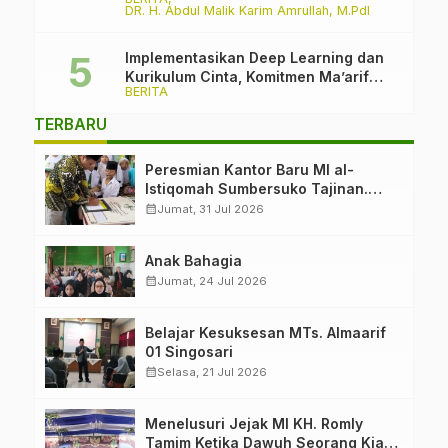
M.Pd., M.Ed.
DR. H. Abdul Malik Karim Amrullah, M.PdI
Implementasikan Deep Learning dan
Kurikulum Cinta, Komitmen Ma’arif
BERITA
PCNU Kabupaten Malang Melawan
Intoleransi dan Bullying
TERBARU
Peresmian Kantor Baru MI al-
Istiqomah Sumbersuko Tajinan.
Ketua LP Ma’arif PCNU Malang
calendar_month
Jumat, 31 Jul 2026
“Rumah Bersama untuk Mencetak
Generasi Berakhlak”
Anak Bahagia
calendar_month
Jumat, 24 Jul 2026
Belajar Kesuksesan MTs. Almaarif
01 Singosari
calendar_month
Selasa, 21 Jul 2026
Menelusuri Jejak MI KH. Romly
Tamim Ketika Dawuh Seorang Kiai