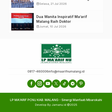
Menjelma Menjadi Mercusuar
calendar_month
Selasa, 21 Jul 2026
Pendidikan Nahdliyin
Dua Wanita Inspiratif Ma’arif
Malang Raih Doktor
calendar_month
Jumat, 10 Jul 2026
0817-460006
info@maarifnumalang.id
LP MA'ARIF PCNU KAB. MALANG - Sinergi Manfaati Mbarokahi
Develop By Jamanu.id @2025