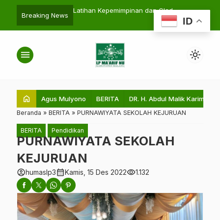
 Ketua LP
Latihan Kepemimpinan dan Gladi
Ma’arif for the World “Santr
search
Breaking News
ID
 Malang
Tangguh Pramuka Penegak dan
Berpikir Kritis, Ngoding, da
Pandega
Mimpin Tahlil”
menu
light_mode
home
Agus Mulyono
BERITA
DR. H. Abdul Malik Karim Amru
Beranda
»
BERITA
»
PURNAWIYATA SEKOLAH KEJURUAN
BERITA
Pendidikan
PURNAWIYATA SEKOLAH
KEJURUAN
account_circle
calendar_month
visibility
humaslp3
Kamis, 15 Des 2022
1.132