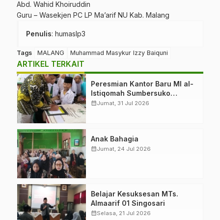
Abd. Wahid Khoiruddin
Guru – Wasekjen PC LP Ma’arif NU Kab. Malang
Penulis
: humaslp3
Tags
MALANG
Muhammad Masykur Izzy Baiquni
ARTIKEL TERKAIT
Peresmian Kantor Baru MI al-
Istiqomah Sumbersuko
Tajinan. Ketua LP Ma’arif
calendar_month
Jumat, 31 Jul 2026
PCNU Malang “Rumah
Bersama untuk Mencetak
Generasi Berakhlak”
Anak Bahagia
calendar_month
Jumat, 24 Jul 2026
Belajar Kesuksesan MTs.
Almaarif 01 Singosari
calendar_month
Selasa, 21 Jul 2026