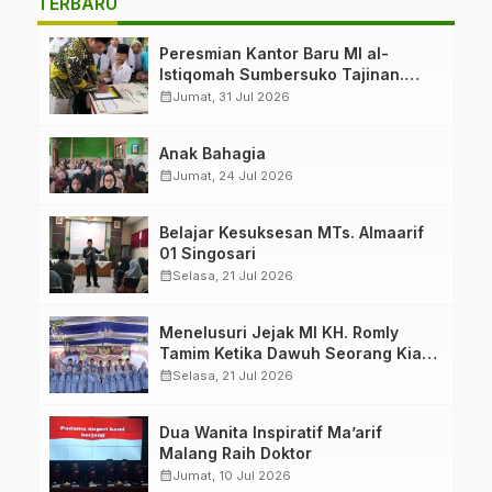
TERBARU
Peresmian Kantor Baru MI al-
Istiqomah Sumbersuko Tajinan.
Ketua LP Ma’arif PCNU Malang
calendar_month
Jumat, 31 Jul 2026
“Rumah Bersama untuk Mencetak
Generasi Berakhlak”
Anak Bahagia
calendar_month
Jumat, 24 Jul 2026
Belajar Kesuksesan MTs. Almaarif
01 Singosari
calendar_month
Selasa, 21 Jul 2026
Menelusuri Jejak MI KH. Romly
Tamim Ketika Dawuh Seorang Kiai
Menjelma Menjadi Mercusuar
calendar_month
Selasa, 21 Jul 2026
Pendidikan Nahdliyin
Dua Wanita Inspiratif Ma’arif
Malang Raih Doktor
calendar_month
Jumat, 10 Jul 2026