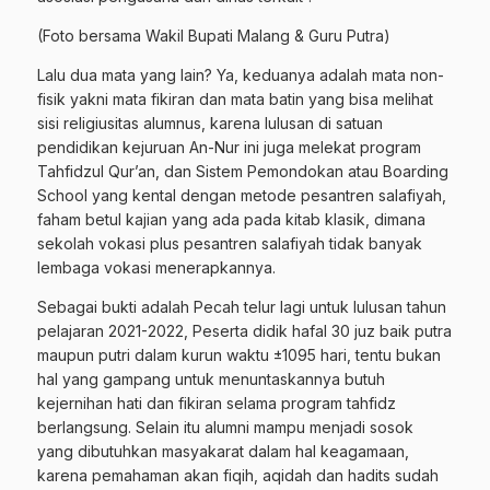
(Foto bersama Wakil Bupati Malang & Guru Putra)
Lalu dua mata yang lain? Ya, keduanya adalah mata non-
fisik yakni mata fikiran dan mata batin yang bisa melihat
sisi religiusitas alumnus, karena lulusan di satuan
pendidikan kejuruan An-Nur ini juga melekat program
Tahfidzul Qur’an, dan Sistem Pemondokan atau Boarding
School yang kental dengan metode pesantren salafiyah,
faham betul kajian yang ada pada kitab klasik, dimana
sekolah vokasi plus pesantren salafiyah tidak banyak
lembaga vokasi menerapkannya.
Sebagai bukti adalah Pecah telur lagi untuk lulusan tahun
pelajaran 2021-2022, Peserta didik hafal 30 juz baik putra
maupun putri dalam kurun waktu ±1095 hari, tentu bukan
hal yang gampang untuk menuntaskannya butuh
kejernihan hati dan fikiran selama program tahfidz
berlangsung. Selain itu alumni mampu menjadi sosok
yang dibutuhkan masyakarat dalam hal keagamaan,
karena pemahaman akan fiqih, aqidah dan hadits sudah