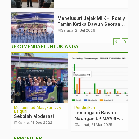
Menelusuri Jejak MI KH. Romly
Tamim Ketika Dawuh Seorang
Kiai Menjelma Menjadi
calendar_month
Selasa, 21 Jul 2026
Mercusuar Pendidikan
Nahdliyin
REKOMENDASI UNTUK ANDA
Muhammad Masykur Izzy
Pendidikan
B
Baiquni
Lembaga di Bawah
L
Sekolah Moderasi
Naungan LP MA’ARIF
P
calendar_month
Kamis, 15 Des 2022
PCNU KAB. MALANG
calendar_month
calendar_month
Jumat, 21 Mar 2025
?
TERPOPULER