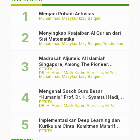
Menjadi Pribadi Antusias
Muhammad Masykur Izzy Baiquni
Menyingkap Keajaiban Al Qur’an dari
Sisi Matematika
Muhammad Masykur Izzy Baiquni
Pendidikan
Madrasah Aljuneid Al Islamiah
Singapore, Among The Pioneer
BERITA
Madrasah
DR. H. Abdul Malik Karim Amrullah, M.PdI
Muhammad Masykur Izzy Baiquni
Mengenal Sosok Guru Besar
“Humanis” Prof. Dr. H. Syamsul Hadi,
BERITA
M.Pd., M.Ed.
DR. H. Abdul Malik Karim Amrullah, M.PdI
Implementasikan Deep Learning dan
Kurikulum Cinta, Komitmen Ma’arif
BERITA
PCNU Kabupaten Malang Melawan
Intoleransi dan Bullying